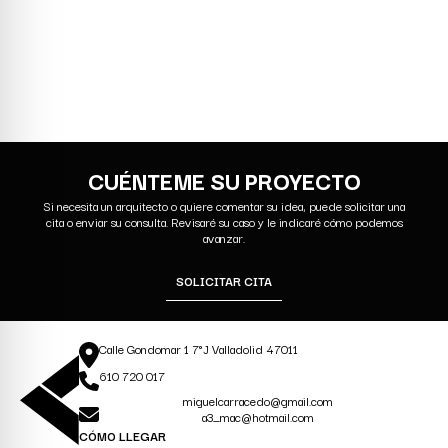
CUÉNTEME SU PROYECTO
Si necesita un arquitecto o quiere comentar su idea, puede solicitar una
cita o enviar su consulta. Revisaré su caso y le indicaré cómo podemos
avanzar.
SOLICITAR CITA
Calle Gondomar 1 7°J Valladolid 47011
610 720 017
miguelcarracedo@gmail.com
a3_mac@hotmail.com
CÓMO LLEGAR